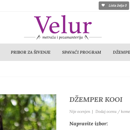
Lista želja
0
PRIBOR ZA ŠIVENJE
SPAVAĆI PROGRAM
DŽEMPER
DŽEMPER KOOI
Nije ocenjen
|
Dodaj ocenu / kome
Napravite izbor: