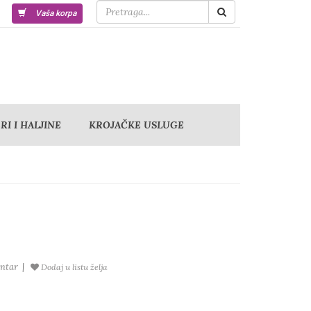
Vaša korpa
I I HALJINE
KROJAČKE USLUGE
ntar
|
Dodaj u listu želja