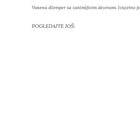
Vunena džemper sa zanimljivim dezenom. Izuzetno je t
POGLEDAJTE JOŠ: