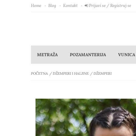
Home
Blog
Kontakt
Prijavi se / Registruj se
METRAŽA
POZAMANTERIJA
VUNICA
POČETNA
DŽEMPERI I HALJINE
DŽEMPERI