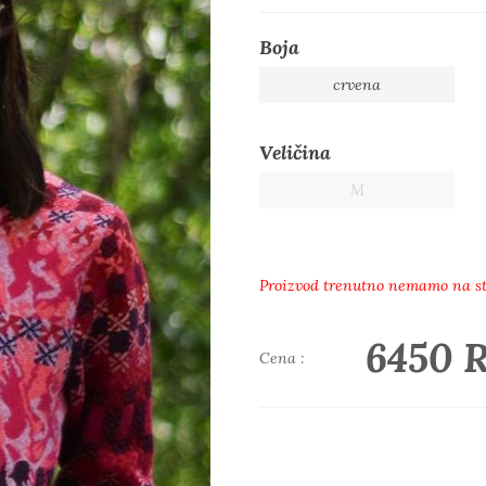
Boja
crvena
Veličina
M
Proizvod trenutno nemamo na s
6450 
Cena :