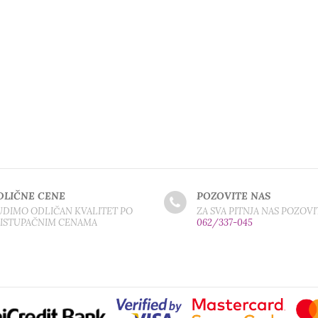
DLIČNE CENE
POZOVITE NAS
DIMO ODLIČAN KVALITET PO
ZA SVA PITNJA NAS POZOVI
RISTUPAČNIM CENAMA
062/337-045