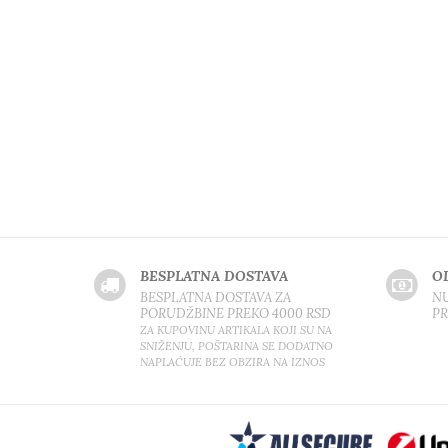
BESPLATNA DOSTAVA
O
BESPLATNA DOSTAVA ZA
NU
PORUDŽBINE PREKO 4000 RSD
P
ZA KUPOVINU ARTIKALA KOJI SU NA
SNIŽENJU, POŠTARINA SE DODATNO
NAPLAĆUJE BEZ OBZIRA NA IZNOS