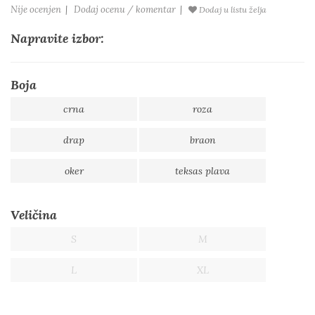
Nije ocenjen
|
Dodaj ocenu / komentar
|
Dodaj u listu želja
Napravite izbor:
Boja
crna
roza
drap
braon
oker
teksas plava
Veličina
S
M
L
XL