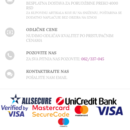
BESPLATNA DOSTAVA ZA PORUDŽBINE PREKO 4000
RSD
ZA KUPOVINU ARTIKALA KOJI SU NA SNIŽENJU, POŠTARINA SE
DODATNO NAPLAĆUJE BEZ OBZIRA NA IZNOS
ODLIČNE CENE
NUDIMO ODLIČAN KVALITET PO PRISTUPAČNIM
CENAMA
POZOVITE NAS
ZA SVA PITNJA NAS POZOVITE:
062/337-045
KONTAKTIRAJTE NAS
POŠALJITE NAM EMAIL