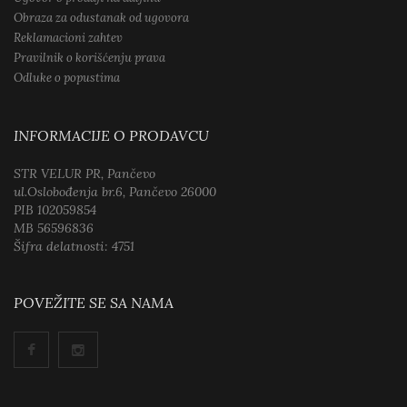
Obraza za odustanak od ugovora
Reklamacioni zahtev
Pravilnik o korišćenju prava
Odluke o popustima
INFORMACIJE O PRODAVCU
STR VELUR PR, Pančevo
ul.Oslobođenja br.6, Pančevo 26000
PIB 102059854
MB 56596836
Šifra delatnosti: 4751
POVEŽITE SE SA NAMA