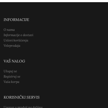
INFORMACIJE
O nama
Informacije o dostavi
Uslovi korišćenja
Veleprodaja
VAŠ NALOG
Uloguj se
Registruj se
Vaša korpa
KORISNIČKI SERVIS
Ugovor o prodaji na daljinu