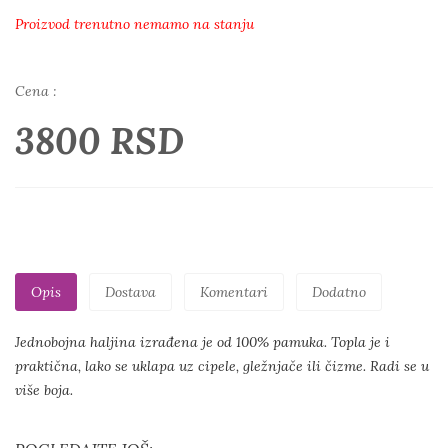
Proizvod trenutno nemamo na stanju
Cena :
3800 RSD
Opis
Dostava
Komentari
Dodatno
Jednobojna haljina izrađena je od 100% pamuka. Topla je i
praktična, lako se uklapa uz cipele, gležnjače ili čizme. Radi se u
više boja.