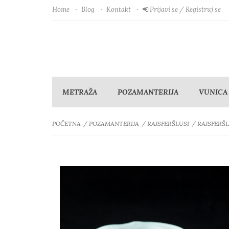
Home
Blog
Kontakt
Prijavi se / Registruj se
METRAŽA
POZAMANTERIJA
VUNICA
POČETNA
POZAMANTERIJA
RAJSFERŠLUSI
RAJSFERŠL