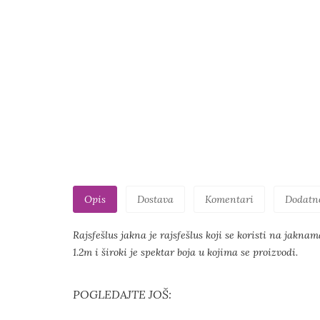
Opis
Dostava
Komentari
Dodatn
Rajsfešlus jakna je rajsfešlus koji se koristi na jakn
1.2m i široki je spektar boja u kojima se proizvodi.
POGLEDAJTE JOŠ: