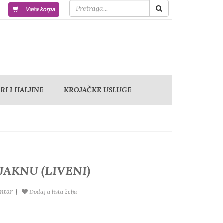
Vaša korpa
I I HALJINE
KROJAČKE USLUGE
JAKNU (LIVENI)
ntar
|
Dodaj u listu želja