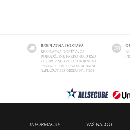
BESPLATNA DOSTAVA
O
BESPLATNA DOSTAVA ZA
NU
PORUDŽBINE PREKO 4000 RSD
P
ZA KUPOVINU ARTIKALA KOJI SU NA
SNIŽENJU, POŠTARINA SE DODATNO
NAPLAĆUJE BEZ OBZIRA NA IZNOS
INFORMACIJE
VAŠ NALOG