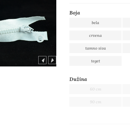
Boja
bela
crvena
tamno siva
teget
Dužina
60 cm
90 cm