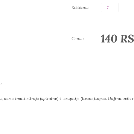
Količina:
140 R
Cena :
o
ama, moze imati sitnije (spiralne) i krupnije (livene)zupce. Du]ina ovih