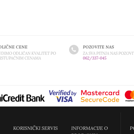
DLIČNE CENE
POZOVITE NAS
DIMO ODLIČAN KVALITET PO
ZA SVA PITNJA NAS POZOVI
RISTUPAČNIM CENAMA
062/337-045
KORISNIČKI SERVIS
INFORMACIJE O
P