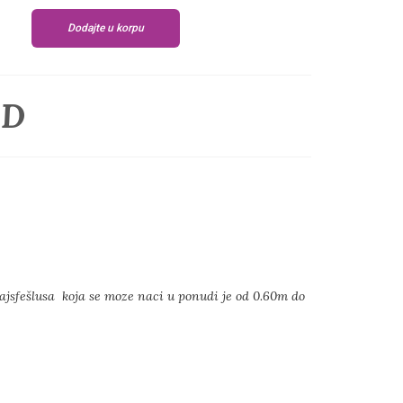
Dodajte u korpu
SD
 rajsfešlusa koja se moze naci u ponudi je od 0.60m do