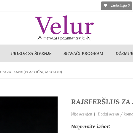
Lista želja
0
PRIBOR ZA ŠIVENJE
SPAVAĆI PROGRAM
DŽEMPER
USI ZA JAKNE (PLASTIČNI, METALNI)
RAJSFERŠLUS ZA 
Nije ocenjen
|
Dodaj ocenu / kome
Napravite izbor: