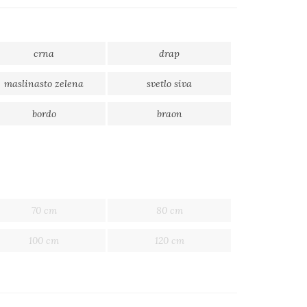
crna
drap
maslinasto zelena
svetlo siva
bordo
braon
70 cm
80 cm
100 cm
120 cm