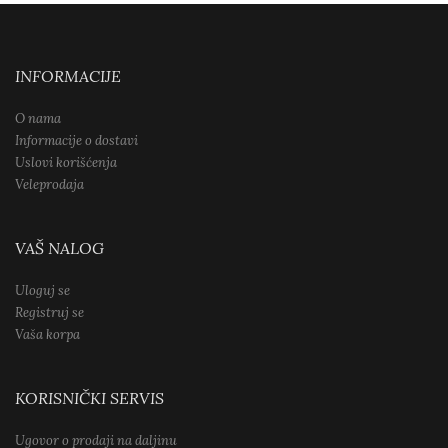
INFORMACIJE
O nama
Informacije o dostavi
Uslovi korišćenja
Veleprodaja
VAŠ NALOG
Uloguj se
Registruj se
Vaša korpa
KORISNIČKI SERVIS
Ugovor o prodaji na daljinu