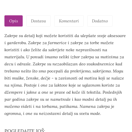
Opis
Dostava
Komentari
Dodatno
Zakrpe su detalj koji možete koristiti da ulepšate svoje aksesoare
i garderobu. Zakrpe za farmerice i zakrpe za torbe možete
koristiti i ako želite da sakrijete neke nepravilnosti na
materijalu. U ponudi imamo veliki izbor zakrpa sa motivima za
decu i odrasle. Zakrpe su nezaobilazan deo svakodnevnice kad
trebamo nešto što smo pocepali da prekrijemo, sakrijemo. Mogu
biti muške, ženske, dečje - u zavisnosti od motiva koji se nalaze
na njima. Postoje i one za laktove koje se uglavnom koriste za
džempere i jakne a one se prave od kože ili tekstila. Poslednjih
par godina zakrpe su se nametnule i kao modni detalj pa ih
možemo videti i na torbama, patikama. Namena zakrpa je
ogromna, i one su neizostavni detalj su svetu mode.
POGLEDAJTE JOŠ: