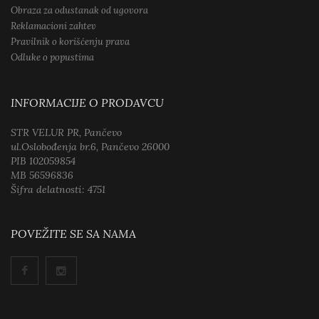
Obraza za odustanak od ugovora
Reklamacioni zahtev
Pravilnik o korišćenju prava
Odluke o popustima
INFORMACIJE O PRODAVCU
STR VELUR PR, Pančevo
ul.Oslobođenja br.6, Pančevo 26000
PIB 102059854
MB 56596836
Šifra delatnosti: 4751
POVEŽITE SE SA NAMA