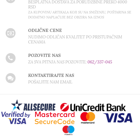
BESPLATNA DOSTAVA ZA PORUDŽBINE PREKO 4000
RSD
ZA KUPOVINU ARTIKALA KOJI SU NA SNIŽENJU, POŠTARINA SE
DODATNO NAPLAĆUJE BEZ OBZIRA NA IZNOS
ODLIČNE CENE
NUDIMO ODLIČAN KVALITET PO PRISTUPAČNIM
CENAMA
POZOVITE NAS
ZA SVA PITNJA NAS POZOVITE:
062/337-045
KONTAKTIRAJTE NAS
POŠALJITE NAM EMAIL