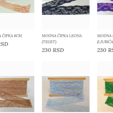
odaj u listu želja
Dodaj u listu želja
Do
 ČIPKA 6CM
MODNA ČIPKA LEONA
MODNA 
(TEGET)
(LJUBIČA
RSD
230 RSD
230 
Detaljnije
Detaljnije
odaj u listu želja
Dodaj u listu želja
Do