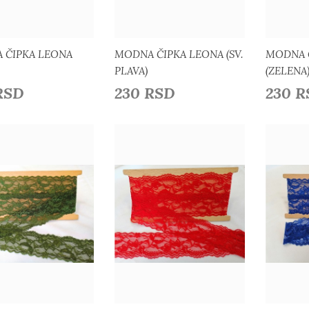
 ČIPKA LEONA
MODNA ČIPKA LEONA (SV.
MODNA 
PLAVA)
(ZELENA
RSD
230 RSD
230 
Detaljnije
Detaljnije
odaj u listu želja
Dodaj u listu želja
Do