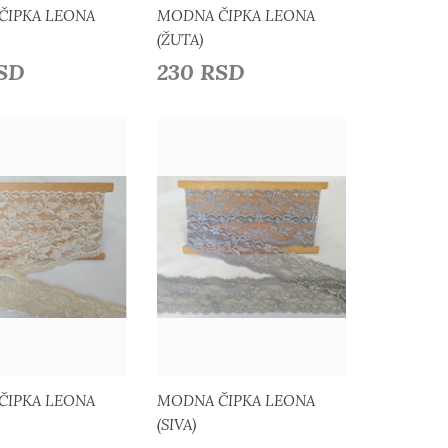
ČIPKA LEONA
MODNA ČIPKA LEONA
(ŽUTA)
RSD
230 RSD
Detaljnije
Detaljnije
daj u listu želja
Dodaj u listu želja
ČIPKA LEONA
MODNA ČIPKA LEONA
(SIVA)