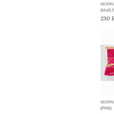
MODNA
(MASLI
230 
D
MODNA
(PINK)