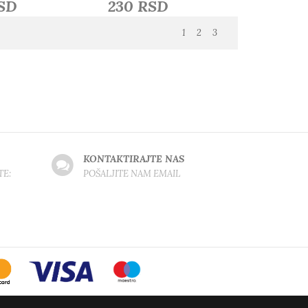
RSD
230 RSD
1
2
3
KONTAKTIRAJTE NAS
TE:
POŠALJITE NAM EMAIL