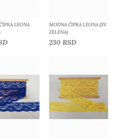
ČIPKA LEONA
MODNA ČIPKA LEONA (SV.
)
ZELENA)
RSD
230 RSD
Detaljnije
Detaljnije
daj u listu želja
Dodaj u listu želja