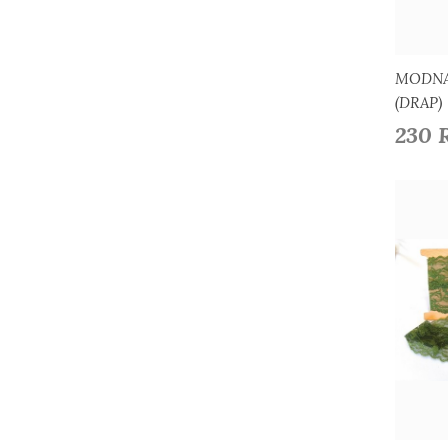
MODNA
(DRAP)
230 
D