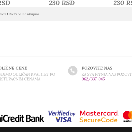
RSD
230 RSD
230 
vodi 1 do 16 od 35 ukupno
DLIČNE CENE
POZOVITE NAS
DIMO ODLIČAN KVALITET PO
ZA SVA PITNJA NAS POZOVI
RISTUPAČNIM CENAMA
062/337-045