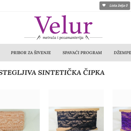
Lista želja
0
PRIBOR ZA ŠIVENJE
SPAVAĆI PROGRAM
DŽEMPER
STEGLJIVA SINTETIČKA ČIPKA
Detaljnije
Detaljnije