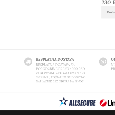
230 
Proiz
BESPLATNA DOSTAVA
O
BESPLATNA DOSTAVA ZA
NU
PORUDŽBINE PREKO 4000 RSD
P
ZA KUPOVINU ARTIKALA KOJI SU NA
SNIŽENJU, POŠTARINA SE DODATNO
NAPLAĆUJE BEZ OBZIRA NA IZNOS