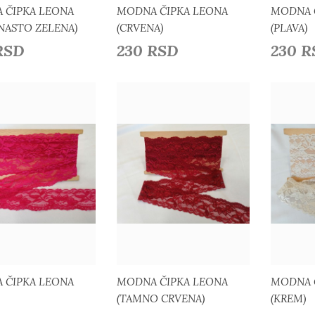
 ČIPKA LEONA
MODNA ČIPKA LEONA
MODNA 
NASTO ZELENA)
(CRVENA)
(PLAVA)
RSD
230 RSD
230 
Detaljnije
Detaljnije
odaj u listu želja
Dodaj u listu želja
Do
 ČIPKA LEONA
MODNA ČIPKA LEONA
MODNA 
(TAMNO CRVENA)
(KREM)