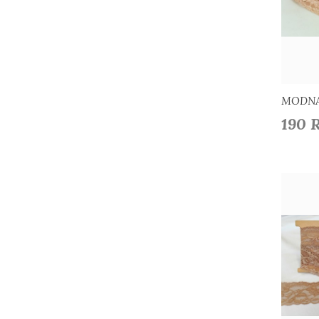
D
MODNA
190 
D