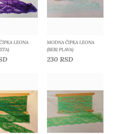
daj u listu želja
Dodaj u listu želja
ČIPKA LEONA
MODNA ČIPKA LEONA
STA)
(BEBI PLAVA)
RSD
230 RSD
Detaljnije
Detaljnije
daj u listu želja
Dodaj u listu želja