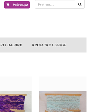
Vaša korpa
I I HALJINE
KROJAČKE USLUGE
Detaljnije
Detaljnije